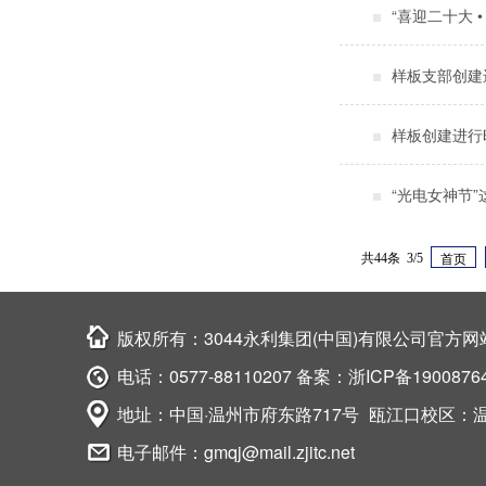
“喜迎二十大
样板支部创建
样板创建进行
“光电女神节”
共44条 3/5
首页
版权所有：3044永利集团(中国)有限公司官方网站-
电话：0577-88110207
备案：浙ICP备1900876
地址：中国·温州市府东路717号
瓯江口校区：温
电子邮件：gmqj@mail.zjitc.net