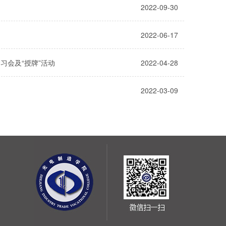
2022-09-30
2022-06-17
习会及“授牌”活动
2022-04-28
2022-03-09