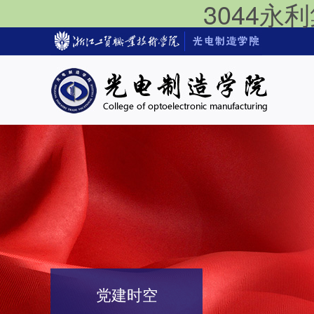
3044永
党建时空