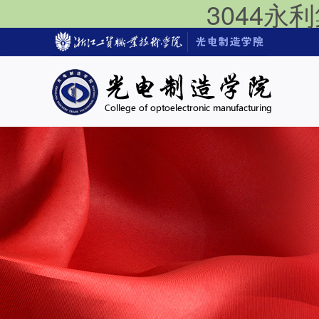
3044永