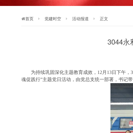
首页
党建时空
活动报道
正文
3044
为持续巩固深化
主题教育
成效
，
12月13日下午，
魂促践行
”
主题
党日
活动，
由党总支统一部署，
书记
带