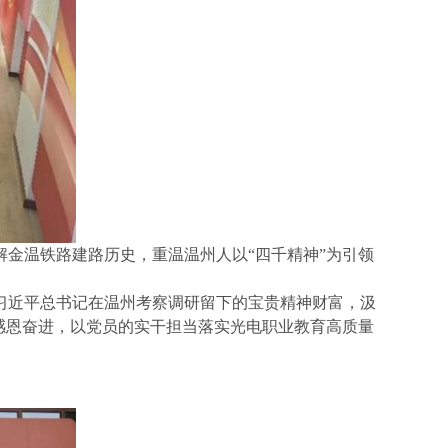
解金温铁路建路历史，重温温州人以“四千精神”为引领
习近平总书记在温州考察调研留下的宝贵精神财富，汲
感恩奋进，以党员的实干担当落实光电职业教育高质量