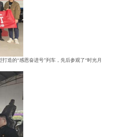
原型打造的“感恩奋进号”列车，先后参观了“时光月