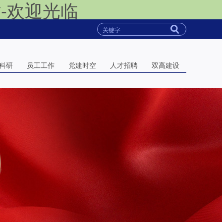
站-欢迎光临
科研
员工工作
党建时空
人才招聘
双高建设